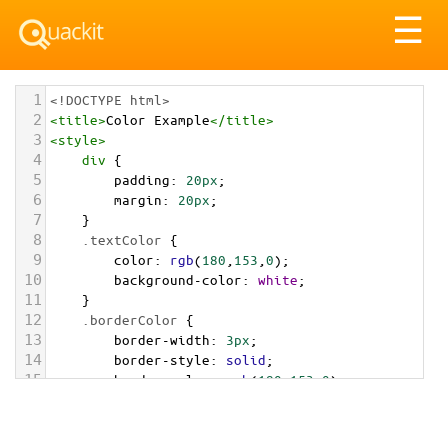
Tog
☰
nav
1
<!DOCTYPE html>
2
<
title
>
Color Example
</
title
>
3
<
style
>
4
div
 {
5
padding
: 
20px
;
6
margin
: 
20px
;
7
    }
8
.textColor
 {
9
color
: 
rgb
(
180
,
153
,
0
);
10
background-color
: 
white
;
11
    }
12
.borderColor
 {
13
border-width
: 
3px
;
14
border-style
: 
solid
;
15
border-color
: 
rgb
(
180
,
153
,
0
);
16
    }
17
.backgroundColor
 {
18
background-color
: 
rgb
(
180
,
153
,
0
);