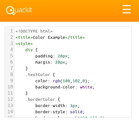
Tog
☰
nav
1
<!DOCTYPE html>
2
<
title
>
Color Example
</
title
>
3
<
style
>
4
div
 {
5
padding
: 
20px
;
6
margin
: 
20px
;
7
    }
8
.textColor
 {
9
color
: 
rgb
(
180
,
102
,
0
);
10
background-color
: 
white
;
11
    }
12
.borderColor
 {
13
border-width
: 
3px
;
14
border-style
: 
solid
;
15
border-color
: 
rgb
(
180
,
102
,
0
);
16
    }
17
.backgroundColor
 {
18
background-color
: 
rgb
(
180
,
102
,
0
);