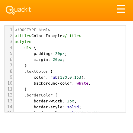
Tog
☰
nav
1
<!DOCTYPE html>
2
<
title
>
Color Example
</
title
>
3
<
style
>
4
div
 {
5
padding
: 
20px
;
6
margin
: 
20px
;
7
    }
8
.textColor
 {
9
color
: 
rgb
(
180
,
0
,
153
);
10
background-color
: 
white
;
11
    }
12
.borderColor
 {
13
border-width
: 
3px
;
14
border-style
: 
solid
;
15
border-color
: 
rgb
(
180
,
0
,
153
);
16
    }
17
.backgroundColor
 {
18
background-color
: 
rgb
(
180
,
0
,
153
);