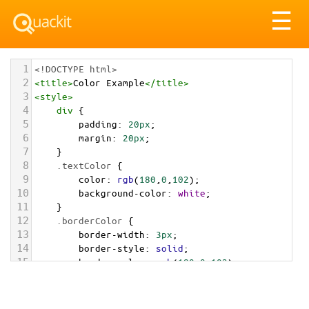
Tog
☰
nav
1
<!DOCTYPE html>
2
<
title
>
Color Example
</
title
>
3
<
style
>
4
div
 {
5
padding
: 
20px
;
6
margin
: 
20px
;
7
    }
8
.textColor
 {
9
color
: 
rgb
(
180
,
0
,
102
);
10
background-color
: 
white
;
11
    }
12
.borderColor
 {
13
border-width
: 
3px
;
14
border-style
: 
solid
;
15
border-color
: 
rgb
(
180
,
0
,
102
);
16
    }
17
.backgroundColor
 {
18
background-color
: 
rgb
(
180
,
0
,
102
);