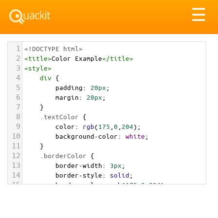
Tog
☰
nav
1
<!DOCTYPE html>
2
<
title
>
Color Example
</
title
>
3
<
style
>
4
div
 {
5
padding
: 
20px
;
6
margin
: 
20px
;
7
    }
8
.textColor
 {
9
color
: 
rgb
(
175
,
0
,
204
);
10
background-color
: 
white
;
11
    }
12
.borderColor
 {
13
border-width
: 
3px
;
14
border-style
: 
solid
;
15
border-color
: 
rgb
(
175
,
0
,
204
);
16
    }
17
.backgroundColor
 {
18
background-color
: 
rgb
(
175
,
0
,
204
);