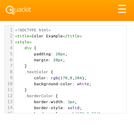
Tog
☰
nav
1
<!DOCTYPE html>
2
<
title
>
Color Example
</
title
>
3
<
style
>
4
div
 {
5
padding
: 
20px
;
6
margin
: 
20px
;
7
    }
8
.textColor
 {
9
color
: 
rgb
(
170
,
0
,
204
);
10
background-color
: 
white
;
11
    }
12
.borderColor
 {
13
border-width
: 
3px
;
14
border-style
: 
solid
;
15
border-color
: 
rgb
(
170
,
0
,
204
);
16
    }
17
.backgroundColor
 {
18
background-color
: 
rgb
(
170
,
0
,
204
);