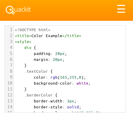
Tog
☰
nav
1
<!DOCTYPE html>
2
<
title
>
Color Example
</
title
>
3
<
style
>
4
div
 {
5
padding
: 
20px
;
6
margin
: 
20px
;
7
    }
8
.textColor
 {
9
color
: 
rgb
(
165
,
255
,
0
);
10
background-color
: 
white
;
11
    }
12
.borderColor
 {
13
border-width
: 
3px
;
14
border-style
: 
solid
;
15
border-color
: 
rgb
(
165
,
255
,
0
);
16
    }
17
.backgroundColor
 {
18
background-color
: 
rgb
(
165
,
255
,
0
);