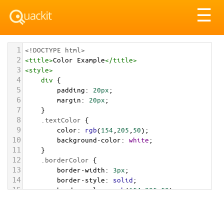
Tog
☰
nav
1
<!DOCTYPE html>
2
<
title
>
Color Example
</
title
>
3
<
style
>
4
div
 {
5
padding
: 
20px
;
6
margin
: 
20px
;
7
    }
8
.textColor
 {
9
color
: 
rgb
(
154
,
205
,
50
);
10
background-color
: 
white
;
11
    }
12
.borderColor
 {
13
border-width
: 
3px
;
14
border-style
: 
solid
;
15
border-color
: 
rgb
(
154
,
205
,
50
);
16
    }
17
.backgroundColor
 {
18
background-color
: 
rgb
(
154
,
205
,
50
);