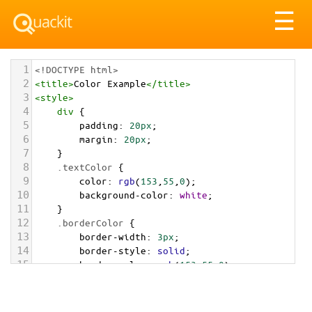
Tog
☰
nav
1
<!DOCTYPE html>
2
<
title
>
Color Example
</
title
>
3
<
style
>
4
div
 {
5
padding
: 
20px
;
6
margin
: 
20px
;
7
    }
8
.textColor
 {
9
color
: 
rgb
(
153
,
55
,
0
);
10
background-color
: 
white
;
11
    }
12
.borderColor
 {
13
border-width
: 
3px
;
14
border-style
: 
solid
;
15
border-color
: 
rgb
(
153
,
55
,
0
);
16
    }
17
.backgroundColor
 {
18
background-color
: 
rgb
(
153
,
55
,
0
);