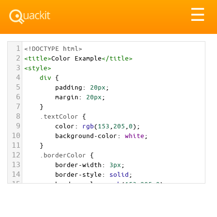
Tog
☰
nav
1
<!DOCTYPE html>
2
<
title
>
Color Example
</
title
>
3
<
style
>
4
div
 {
5
padding
: 
20px
;
6
margin
: 
20px
;
7
    }
8
.textColor
 {
9
color
: 
rgb
(
153
,
205
,
0
);
10
background-color
: 
white
;
11
    }
12
.borderColor
 {
13
border-width
: 
3px
;
14
border-style
: 
solid
;
15
border-color
: 
rgb
(
153
,
205
,
0
);
16
    }
17
.backgroundColor
 {
18
background-color
: 
rgb
(
153
,
205
,
0
);