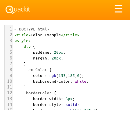
Tog
☰
nav
1
<!DOCTYPE html>
2
<
title
>
Color Example
</
title
>
3
<
style
>
4
div
 {
5
padding
: 
20px
;
6
margin
: 
20px
;
7
    }
8
.textColor
 {
9
color
: 
rgb
(
153
,
185
,
0
);
10
background-color
: 
white
;
11
    }
12
.borderColor
 {
13
border-width
: 
3px
;
14
border-style
: 
solid
;
15
border-color
: 
rgb
(
153
,
185
,
0
);
16
    }
17
.backgroundColor
 {
18
background-color
: 
rgb
(
153
,
185
,
0
);