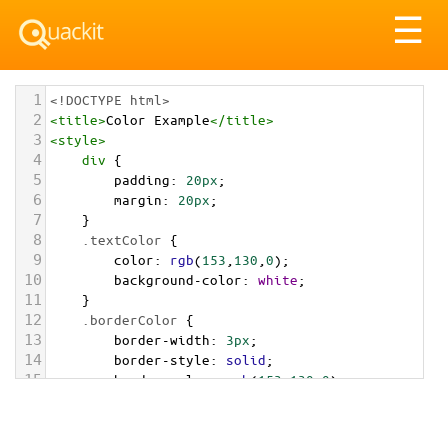
Tog
☰
nav
1
<!DOCTYPE html>
2
<
title
>
Color Example
</
title
>
3
<
style
>
4
div
 {
5
padding
: 
20px
;
6
margin
: 
20px
;
7
    }
8
.textColor
 {
9
color
: 
rgb
(
153
,
130
,
0
);
10
background-color
: 
white
;
11
    }
12
.borderColor
 {
13
border-width
: 
3px
;
14
border-style
: 
solid
;
15
border-color
: 
rgb
(
153
,
130
,
0
);
16
    }
17
.backgroundColor
 {
18
background-color
: 
rgb
(
153
,
130
,
0
);