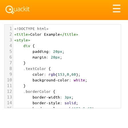
Tog
☰
nav
1
<!DOCTYPE html>
2
<
title
>
Color Example
</
title
>
3
<
style
>
4
div
 {
5
padding
: 
20px
;
6
margin
: 
20px
;
7
    }
8
.textColor
 {
9
color
: 
rgb
(
153
,
0
,
60
);
10
background-color
: 
white
;
11
    }
12
.borderColor
 {
13
border-width
: 
3px
;
14
border-style
: 
solid
;
15
border-color
: 
rgb
(
153
,
0
,
60
);
16
    }
17
.backgroundColor
 {
18
background-color
: 
rgb
(
153
,
0
,
60
);