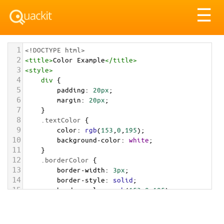
Tog
☰
nav
1
<!DOCTYPE html>
2
<
title
>
Color Example
</
title
>
3
<
style
>
4
div
 {
5
padding
: 
20px
;
6
margin
: 
20px
;
7
    }
8
.textColor
 {
9
color
: 
rgb
(
153
,
0
,
195
);
10
background-color
: 
white
;
11
    }
12
.borderColor
 {
13
border-width
: 
3px
;
14
border-style
: 
solid
;
15
border-color
: 
rgb
(
153
,
0
,
195
);
16
    }
17
.backgroundColor
 {
18
background-color
: 
rgb
(
153
,
0
,
195
);