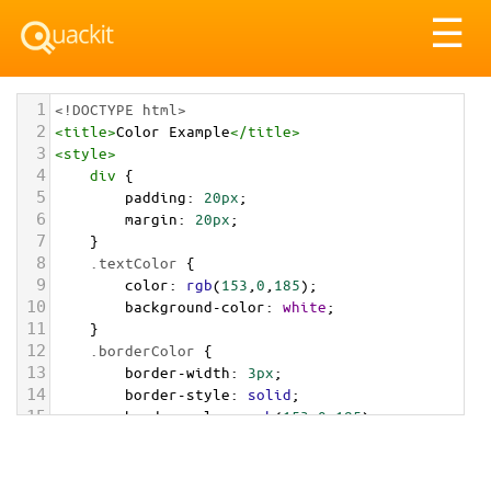
Tog
☰
nav
1
<!DOCTYPE html>
2
<
title
>
Color Example
</
title
>
3
<
style
>
4
div
 {
5
padding
: 
20px
;
6
margin
: 
20px
;
7
    }
8
.textColor
 {
9
color
: 
rgb
(
153
,
0
,
185
);
10
background-color
: 
white
;
11
    }
12
.borderColor
 {
13
border-width
: 
3px
;
14
border-style
: 
solid
;
15
border-color
: 
rgb
(
153
,
0
,
185
);
16
    }
17
.backgroundColor
 {
18
background-color
: 
rgb
(
153
,
0
,
185
);