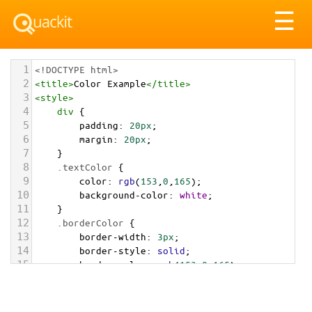
Tog
☰
nav
1
<!DOCTYPE html>
2
<
title
>
Color Example
</
title
>
3
<
style
>
4
div
 {
5
padding
: 
20px
;
6
margin
: 
20px
;
7
    }
8
.textColor
 {
9
color
: 
rgb
(
153
,
0
,
165
);
10
background-color
: 
white
;
11
    }
12
.borderColor
 {
13
border-width
: 
3px
;
14
border-style
: 
solid
;
15
border-color
: 
rgb
(
153
,
0
,
165
);
16
    }
17
.backgroundColor
 {
18
background-color
: 
rgb
(
153
,
0
,
165
);