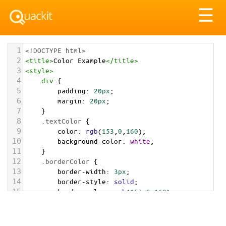
Tog
☰
nav
1
<!DOCTYPE html>
2
<
title
>
Color Example
</
title
>
3
<
style
>
4
div
 {
5
padding
: 
20px
;
6
margin
: 
20px
;
7
    }
8
.textColor
 {
9
color
: 
rgb
(
153
,
0
,
160
);
10
background-color
: 
white
;
11
    }
12
.borderColor
 {
13
border-width
: 
3px
;
14
border-style
: 
solid
;
15
border-color
: 
rgb
(
153
,
0
,
160
);
16
    }
17
.backgroundColor
 {
18
background-color
: 
rgb
(
153
,
0
,
160
);