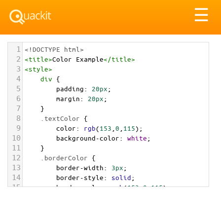
Tog
☰
nav
1
<!DOCTYPE html>
2
<
title
>
Color Example
</
title
>
3
<
style
>
4
div
 {
5
padding
: 
20px
;
6
margin
: 
20px
;
7
    }
8
.textColor
 {
9
color
: 
rgb
(
153
,
0
,
115
);
10
background-color
: 
white
;
11
    }
12
.borderColor
 {
13
border-width
: 
3px
;
14
border-style
: 
solid
;
15
border-color
: 
rgb
(
153
,
0
,
115
);
16
    }
17
.backgroundColor
 {
18
background-color
: 
rgb
(
153
,
0
,
115
);