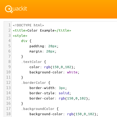
1
<!DOCTYPE html>
2
<
title
>
Color Example
</
title
>
3
<
style
>
4
div
 {
5
padding
: 
20px
;
6
margin
: 
20px
;
7
    }
8
.textColor
 {
9
color
: 
rgb
(
150
,
0
,
102
);
10
background-color
: 
white
;
11
    }
12
.borderColor
 {
13
border-width
: 
3px
;
14
border-style
: 
solid
;
15
border-color
: 
rgb
(
150
,
0
,
102
);
16
    }
17
.backgroundColor
 {
18
background-color
: 
rgb
(
150
,
0
,
102
);