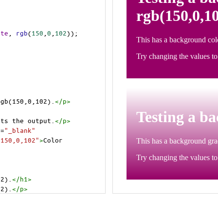
ite
, 
rgb
(
150
,
0
,
102
));
rgb(150,0,102).
</
p
>
>
cts the output.
</
p
>
t
=
"_blank"
=150,0,102"
>
Color 
02).
</
h1
>
02).
</
p
>
cts the output.
</
p
>