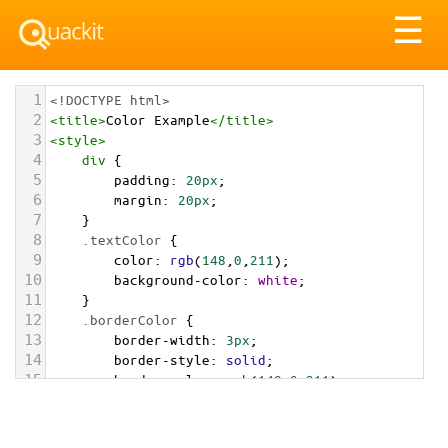
Tog
☰
nav
1
<!DOCTYPE html>
2
<
title
>
Color Example
</
title
>
3
<
style
>
4
div
 {
5
padding
: 
20px
;
6
margin
: 
20px
;
7
    }
8
.textColor
 {
9
color
: 
rgb
(
148
,
0
,
211
);
10
background-color
: 
white
;
11
    }
12
.borderColor
 {
13
border-width
: 
3px
;
14
border-style
: 
solid
;
15
border-color
: 
rgb
(
148
,
0
,
211
);
16
    }
17
.backgroundColor
 {
18
background-color
: 
rgb
(
148
,
0
,
211
);