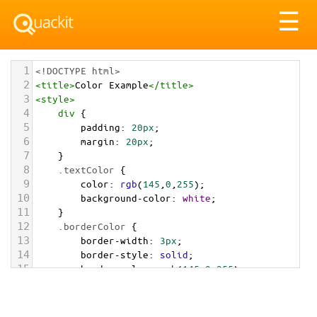
Tog
☰
nav
1
<!DOCTYPE html>
2
<
title
>
Color Example
</
title
>
3
<
style
>
4
div
 {
5
padding
: 
20px
;
6
margin
: 
20px
;
7
    }
8
.textColor
 {
9
color
: 
rgb
(
145
,
0
,
255
);
10
background-color
: 
white
;
11
    }
12
.borderColor
 {
13
border-width
: 
3px
;
14
border-style
: 
solid
;
15
border-color
: 
rgb
(
145
,
0
,
255
);
16
    }
17
.backgroundColor
 {
18
background-color
: 
rgb
(
145
,
0
,
255
);