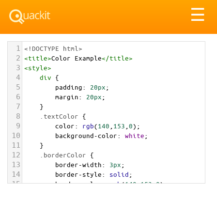
Tog
☰
nav
1
<!DOCTYPE html>
2
<
title
>
Color Example
</
title
>
3
<
style
>
4
div
 {
5
padding
: 
20px
;
6
margin
: 
20px
;
7
    }
8
.textColor
 {
9
color
: 
rgb
(
140
,
153
,
0
);
10
background-color
: 
white
;
11
    }
12
.borderColor
 {
13
border-width
: 
3px
;
14
border-style
: 
solid
;
15
border-color
: 
rgb
(
140
,
153
,
0
);
16
    }
17
.backgroundColor
 {
18
background-color
: 
rgb
(
140
,
153
,
0
);