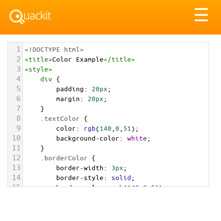
Tog
☰
nav
1
<!DOCTYPE html>
2
<
title
>
Color Example
</
title
>
3
<
style
>
4
div
 {
5
padding
: 
20px
;
6
margin
: 
20px
;
7
    }
8
.textColor
 {
9
color
: 
rgb
(
140
,
0
,
51
);
10
background-color
: 
white
;
11
    }
12
.borderColor
 {
13
border-width
: 
3px
;
14
border-style
: 
solid
;
15
border-color
: 
rgb
(
140
,
0
,
51
);
16
    }
17
.backgroundColor
 {
18
background-color
: 
rgb
(
140
,
0
,
51
);