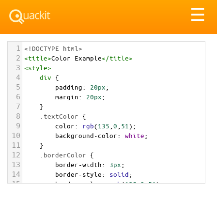
Tog
☰
nav
1
<!DOCTYPE html>
2
<
title
>
Color Example
</
title
>
3
<
style
>
4
div
 {
5
padding
: 
20px
;
6
margin
: 
20px
;
7
    }
8
.textColor
 {
9
color
: 
rgb
(
135
,
0
,
51
);
10
background-color
: 
white
;
11
    }
12
.borderColor
 {
13
border-width
: 
3px
;
14
border-style
: 
solid
;
15
border-color
: 
rgb
(
135
,
0
,
51
);
16
    }
17
.backgroundColor
 {
18
background-color
: 
rgb
(
135
,
0
,
51
);