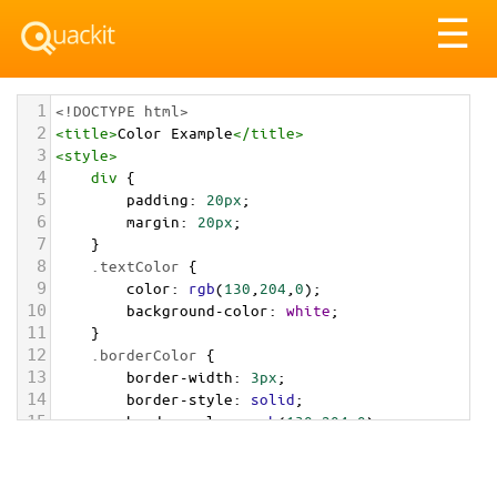
Tog
☰
nav
1
<!DOCTYPE html>
2
<
title
>
Color Example
</
title
>
3
<
style
>
4
div
 {
5
padding
: 
20px
;
6
margin
: 
20px
;
7
    }
8
.textColor
 {
9
color
: 
rgb
(
130
,
204
,
0
);
10
background-color
: 
white
;
11
    }
12
.borderColor
 {
13
border-width
: 
3px
;
14
border-style
: 
solid
;
15
border-color
: 
rgb
(
130
,
204
,
0
);
16
    }
17
.backgroundColor
 {
18
background-color
: 
rgb
(
130
,
204
,
0
);