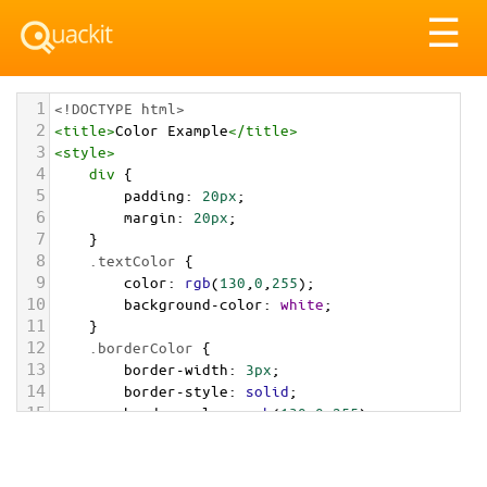
Tog
☰
nav
1
<!DOCTYPE html>
2
<
title
>
Color Example
</
title
>
3
<
style
>
4
div
 {
5
padding
: 
20px
;
6
margin
: 
20px
;
7
    }
8
.textColor
 {
9
color
: 
rgb
(
130
,
0
,
255
);
10
background-color
: 
white
;
11
    }
12
.borderColor
 {
13
border-width
: 
3px
;
14
border-style
: 
solid
;
15
border-color
: 
rgb
(
130
,
0
,
255
);
16
    }
17
.backgroundColor
 {
18
background-color
: 
rgb
(
130
,
0
,
255
);