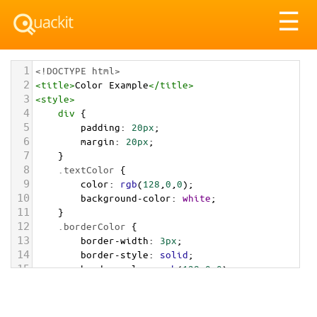
Tog
☰
nav
1
<!DOCTYPE html>
2
<
title
>
Color Example
</
title
>
3
<
style
>
4
div
 {
5
padding
: 
20px
;
6
margin
: 
20px
;
7
    }
8
.textColor
 {
9
color
: 
rgb
(
128
,
0
,
0
);
10
background-color
: 
white
;
11
    }
12
.borderColor
 {
13
border-width
: 
3px
;
14
border-style
: 
solid
;
15
border-color
: 
rgb
(
128
,
0
,
0
);
16
    }
17
.backgroundColor
 {
18
background-color
: 
rgb
(
128
,
0
,
0
);