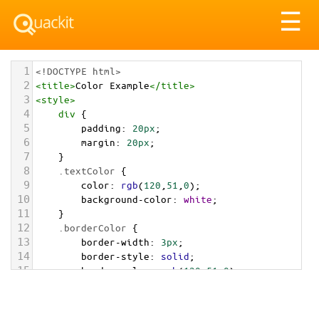
Tog
☰
nav
1
<!DOCTYPE html>
2
<
title
>
Color Example
</
title
>
3
<
style
>
4
div
 {
5
padding
: 
20px
;
6
margin
: 
20px
;
7
    }
8
.textColor
 {
9
color
: 
rgb
(
120
,
51
,
0
);
10
background-color
: 
white
;
11
    }
12
.borderColor
 {
13
border-width
: 
3px
;
14
border-style
: 
solid
;
15
border-color
: 
rgb
(
120
,
51
,
0
);
16
    }
17
.backgroundColor
 {
18
background-color
: 
rgb
(
120
,
51
,
0
);