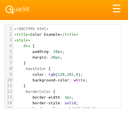
Tog
☰
nav
1
<!DOCTYPE html>
2
<
title
>
Color Example
</
title
>
3
<
style
>
4
div
 {
5
padding
: 
20px
;
6
margin
: 
20px
;
7
    }
8
.textColor
 {
9
color
: 
rgb
(
120
,
102
,
0
);
10
background-color
: 
white
;
11
    }
12
.borderColor
 {
13
border-width
: 
3px
;
14
border-style
: 
solid
;
15
border-color
: 
rgb
(
120
,
102
,
0
);
16
    }
17
.backgroundColor
 {
18
background-color
: 
rgb
(
120
,
102
,
0
);