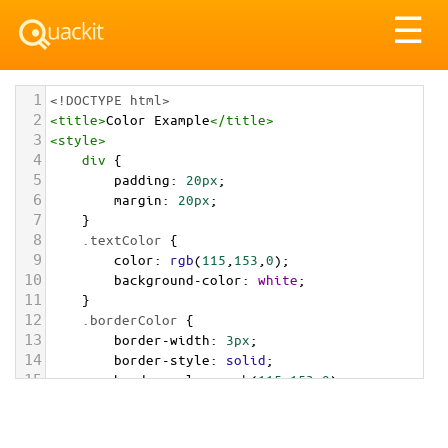
Tog
☰
nav
1
<!DOCTYPE html>
2
<
title
>
Color Example
</
title
>
3
<
style
>
4
div
 {
5
padding
: 
20px
;
6
margin
: 
20px
;
7
    }
8
.textColor
 {
9
color
: 
rgb
(
115
,
153
,
0
);
10
background-color
: 
white
;
11
    }
12
.borderColor
 {
13
border-width
: 
3px
;
14
border-style
: 
solid
;
15
border-color
: 
rgb
(
115
,
153
,
0
);
16
    }
17
.backgroundColor
 {
18
background-color
: 
rgb
(
115
,
153
,
0
);