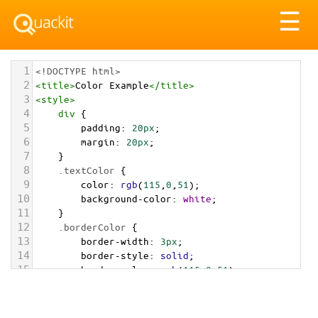
Tog
☰
nav
1
<!DOCTYPE html>
2
<
title
>
Color Example
</
title
>
3
<
style
>
4
div
 {
5
padding
: 
20px
;
6
margin
: 
20px
;
7
    }
8
.textColor
 {
9
color
: 
rgb
(
115
,
0
,
51
);
10
background-color
: 
white
;
11
    }
12
.borderColor
 {
13
border-width
: 
3px
;
14
border-style
: 
solid
;
15
border-color
: 
rgb
(
115
,
0
,
51
);
16
    }
17
.backgroundColor
 {
18
background-color
: 
rgb
(
115
,
0
,
51
);