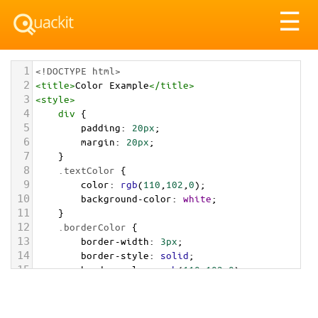
Tog
☰
nav
1
<!DOCTYPE html>
2
<
title
>
Color Example
</
title
>
3
<
style
>
4
div
 {
5
padding
: 
20px
;
6
margin
: 
20px
;
7
    }
8
.textColor
 {
9
color
: 
rgb
(
110
,
102
,
0
);
10
background-color
: 
white
;
11
    }
12
.borderColor
 {
13
border-width
: 
3px
;
14
border-style
: 
solid
;
15
border-color
: 
rgb
(
110
,
102
,
0
);
16
    }
17
.backgroundColor
 {
18
background-color
: 
rgb
(
110
,
102
,
0
);