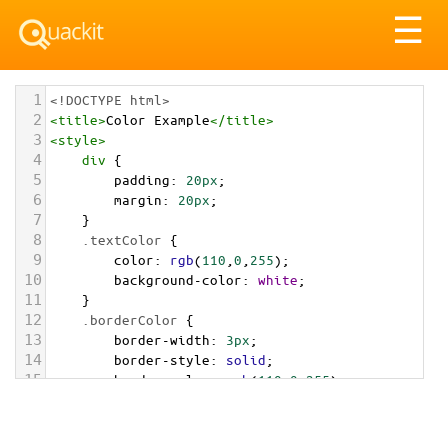
Tog
☰
nav
1
<!DOCTYPE html>
2
<
title
>
Color Example
</
title
>
3
<
style
>
4
div
 {
5
padding
: 
20px
;
6
margin
: 
20px
;
7
    }
8
.textColor
 {
9
color
: 
rgb
(
110
,
0
,
255
);
10
background-color
: 
white
;
11
    }
12
.borderColor
 {
13
border-width
: 
3px
;
14
border-style
: 
solid
;
15
border-color
: 
rgb
(
110
,
0
,
255
);
16
    }
17
.backgroundColor
 {
18
background-color
: 
rgb
(
110
,
0
,
255
);