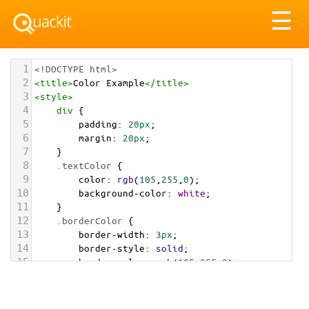
Tog
☰
nav
1
<!DOCTYPE html>
2
<
title
>
Color Example
</
title
>
3
<
style
>
4
div
 {
5
padding
: 
20px
;
6
margin
: 
20px
;
7
    }
8
.textColor
 {
9
color
: 
rgb
(
105
,
255
,
0
);
10
background-color
: 
white
;
11
    }
12
.borderColor
 {
13
border-width
: 
3px
;
14
border-style
: 
solid
;
15
border-color
: 
rgb
(
105
,
255
,
0
);
16
    }
17
.backgroundColor
 {
18
background-color
: 
rgb
(
105
,
255
,
0
);