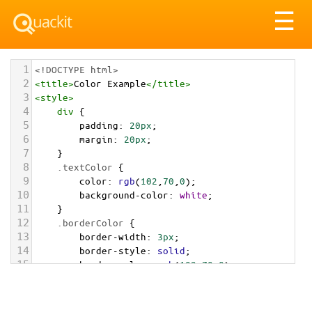
Tog
☰
nav
1
<!DOCTYPE html>
2
<
title
>
Color Example
</
title
>
3
<
style
>
4
div
 {
5
padding
: 
20px
;
6
margin
: 
20px
;
7
    }
8
.textColor
 {
9
color
: 
rgb
(
102
,
70
,
0
);
10
background-color
: 
white
;
11
    }
12
.borderColor
 {
13
border-width
: 
3px
;
14
border-style
: 
solid
;
15
border-color
: 
rgb
(
102
,
70
,
0
);
16
    }
17
.backgroundColor
 {
18
background-color
: 
rgb
(
102
,
70
,
0
);