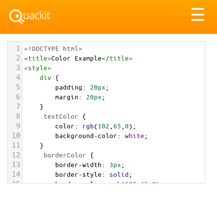
Tog
☰
nav
1
<!DOCTYPE html>
2
<
title
>
Color Example
</
title
>
3
<
style
>
4
div
 {
5
padding
: 
20px
;
6
margin
: 
20px
;
7
    }
8
.textColor
 {
9
color
: 
rgb
(
102
,
65
,
0
);
10
background-color
: 
white
;
11
    }
12
.borderColor
 {
13
border-width
: 
3px
;
14
border-style
: 
solid
;
15
border-color
: 
rgb
(
102
,
65
,
0
);
16
    }
17
.backgroundColor
 {
18
background-color
: 
rgb
(
102
,
65
,
0
);