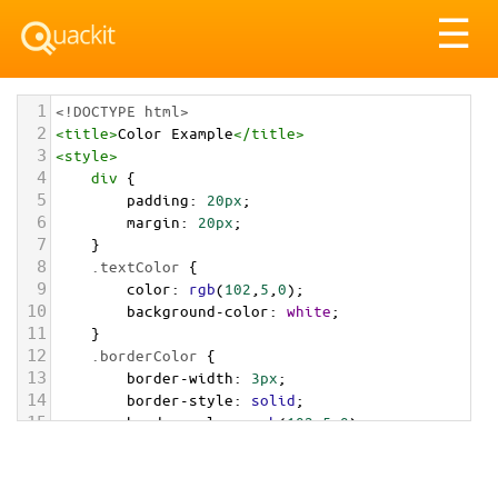
Tog
☰
nav
1
<!DOCTYPE html>
2
<
title
>
Color Example
</
title
>
3
<
style
>
4
div
 {
5
padding
: 
20px
;
6
margin
: 
20px
;
7
    }
8
.textColor
 {
9
color
: 
rgb
(
102
,
5
,
0
);
10
background-color
: 
white
;
11
    }
12
.borderColor
 {
13
border-width
: 
3px
;
14
border-style
: 
solid
;
15
border-color
: 
rgb
(
102
,
5
,
0
);
16
    }
17
.backgroundColor
 {
18
background-color
: 
rgb
(
102
,
5
,
0
);