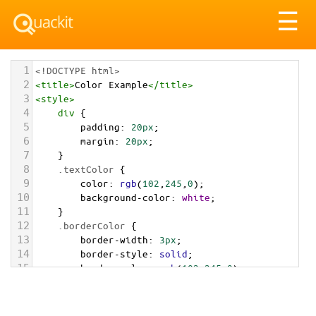
Tog
☰
nav
1
<!DOCTYPE html>
2
<
title
>
Color Example
</
title
>
3
<
style
>
4
div
 {
5
padding
: 
20px
;
6
margin
: 
20px
;
7
    }
8
.textColor
 {
9
color
: 
rgb
(
102
,
245
,
0
);
10
background-color
: 
white
;
11
    }
12
.borderColor
 {
13
border-width
: 
3px
;
14
border-style
: 
solid
;
15
border-color
: 
rgb
(
102
,
245
,
0
);
16
    }
17
.backgroundColor
 {
18
background-color
: 
rgb
(
102
,
245
,
0
);