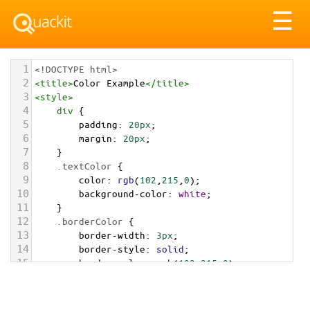
Tog
☰
nav
1
<!DOCTYPE html>
2
<
title
>
Color Example
</
title
>
3
<
style
>
4
div
 {
5
padding
: 
20px
;
6
margin
: 
20px
;
7
    }
8
.textColor
 {
9
color
: 
rgb
(
102
,
215
,
0
);
10
background-color
: 
white
;
11
    }
12
.borderColor
 {
13
border-width
: 
3px
;
14
border-style
: 
solid
;
15
border-color
: 
rgb
(
102
,
215
,
0
);
16
    }
17
.backgroundColor
 {
18
background-color
: 
rgb
(
102
,
215
,
0
);