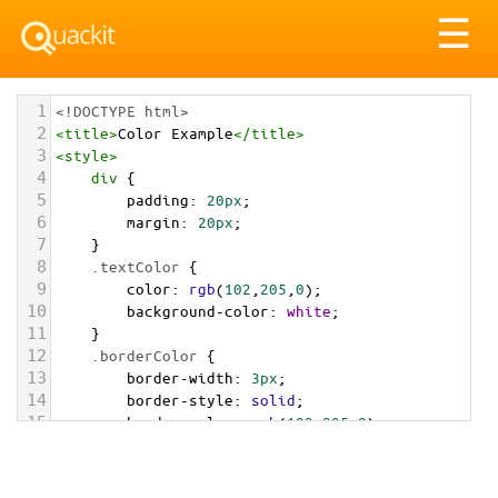
Tog
☰
nav
1
<!DOCTYPE html>
2
<
title
>
Color Example
</
title
>
3
<
style
>
4
div
 {
5
padding
: 
20px
;
6
margin
: 
20px
;
7
    }
8
.textColor
 {
9
color
: 
rgb
(
102
,
205
,
0
);
10
background-color
: 
white
;
11
    }
12
.borderColor
 {
13
border-width
: 
3px
;
14
border-style
: 
solid
;
15
border-color
: 
rgb
(
102
,
205
,
0
);
16
    }
17
.backgroundColor
 {
18
background-color
: 
rgb
(
102
,
205
,
0
);