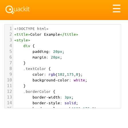
Tog
☰
nav
1
<!DOCTYPE html>
2
<
title
>
Color Example
</
title
>
3
<
style
>
4
div
 {
5
padding
: 
20px
;
6
margin
: 
20px
;
7
    }
8
.textColor
 {
9
color
: 
rgb
(
102
,
175
,
0
);
10
background-color
: 
white
;
11
    }
12
.borderColor
 {
13
border-width
: 
3px
;
14
border-style
: 
solid
;
15
border-color
: 
rgb
(
102
,
175
,
0
);
16
    }
17
.backgroundColor
 {
18
background-color
: 
rgb
(
102
,
175
,
0
);