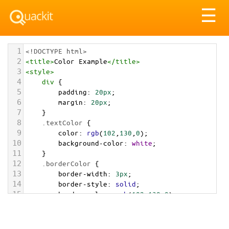
Tog
☰
nav
1
<!DOCTYPE html>
2
<
title
>
Color Example
</
title
>
3
<
style
>
4
div
 {
5
padding
: 
20px
;
6
margin
: 
20px
;
7
    }
8
.textColor
 {
9
color
: 
rgb
(
102
,
130
,
0
);
10
background-color
: 
white
;
11
    }
12
.borderColor
 {
13
border-width
: 
3px
;
14
border-style
: 
solid
;
15
border-color
: 
rgb
(
102
,
130
,
0
);
16
    }
17
.backgroundColor
 {
18
background-color
: 
rgb
(
102
,
130
,
0
);