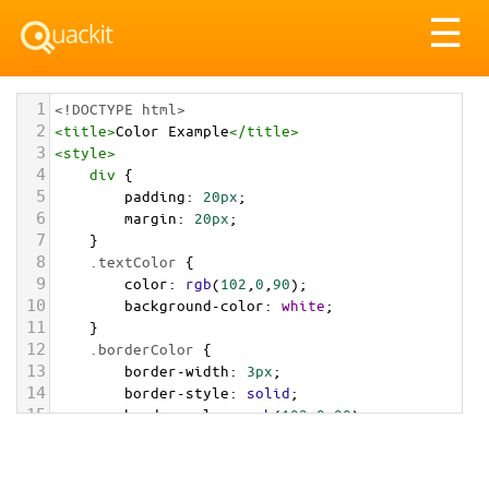
Tog
☰
nav
1
<!DOCTYPE html>
2
<
title
>
Color Example
</
title
>
3
<
style
>
4
div
 {
5
padding
: 
20px
;
6
margin
: 
20px
;
7
    }
8
.textColor
 {
9
color
: 
rgb
(
102
,
0
,
90
);
10
background-color
: 
white
;
11
    }
12
.borderColor
 {
13
border-width
: 
3px
;
14
border-style
: 
solid
;
15
border-color
: 
rgb
(
102
,
0
,
90
);
16
    }
17
.backgroundColor
 {
18
background-color
: 
rgb
(
102
,
0
,
90
);