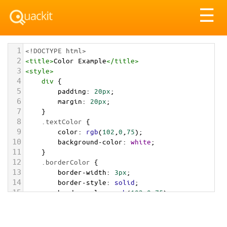
Tog
☰
nav
1
<!DOCTYPE html>
2
<
title
>
Color Example
</
title
>
3
<
style
>
4
div
 {
5
padding
: 
20px
;
6
margin
: 
20px
;
7
    }
8
.textColor
 {
9
color
: 
rgb
(
102
,
0
,
75
);
10
background-color
: 
white
;
11
    }
12
.borderColor
 {
13
border-width
: 
3px
;
14
border-style
: 
solid
;
15
border-color
: 
rgb
(
102
,
0
,
75
);
16
    }
17
.backgroundColor
 {
18
background-color
: 
rgb
(
102
,
0
,
75
);