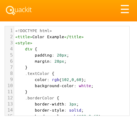
Tog
☰
nav
1
<!DOCTYPE html>
2
<
title
>
Color Example
</
title
>
3
<
style
>
4
div
 {
5
padding
: 
20px
;
6
margin
: 
20px
;
7
    }
8
.textColor
 {
9
color
: 
rgb
(
102
,
0
,
60
);
10
background-color
: 
white
;
11
    }
12
.borderColor
 {
13
border-width
: 
3px
;
14
border-style
: 
solid
;
15
border-color
: 
rgb
(
102
,
0
,
60
);
16
    }
17
.backgroundColor
 {
18
background-color
: 
rgb
(
102
,
0
,
60
);