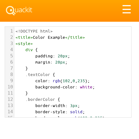
Tog
☰
nav
1
<!DOCTYPE html>
2
<
title
>
Color Example
</
title
>
3
<
style
>
4
div
 {
5
padding
: 
20px
;
6
margin
: 
20px
;
7
    }
8
.textColor
 {
9
color
: 
rgb
(
102
,
0
,
235
);
10
background-color
: 
white
;
11
    }
12
.borderColor
 {
13
border-width
: 
3px
;
14
border-style
: 
solid
;
15
border-color
: 
rgb
(
102
,
0
,
235
);
16
    }
17
.backgroundColor
 {
18
background-color
: 
rgb
(
102
,
0
,
235
);