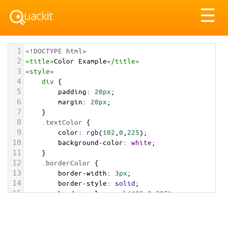
Tog
☰
nav
1
<!DOCTYPE html>
2
<
title
>
Color Example
</
title
>
3
<
style
>
4
div
 {
5
padding
: 
20px
;
6
margin
: 
20px
;
7
    }
8
.textColor
 {
9
color
: 
rgb
(
102
,
0
,
225
);
10
background-color
: 
white
;
11
    }
12
.borderColor
 {
13
border-width
: 
3px
;
14
border-style
: 
solid
;
15
border-color
: 
rgb
(
102
,
0
,
225
);
16
    }
17
.backgroundColor
 {
18
background-color
: 
rgb
(
102
,
0
,
225
);