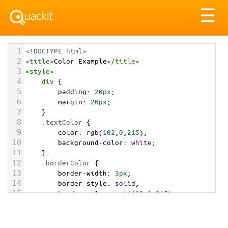
Tog
☰
nav
1
<!DOCTYPE html>
2
<
title
>
Color Example
</
title
>
3
<
style
>
4
div
 {
5
padding
: 
20px
;
6
margin
: 
20px
;
7
    }
8
.textColor
 {
9
color
: 
rgb
(
102
,
0
,
215
);
10
background-color
: 
white
;
11
    }
12
.borderColor
 {
13
border-width
: 
3px
;
14
border-style
: 
solid
;
15
border-color
: 
rgb
(
102
,
0
,
215
);
16
    }
17
.backgroundColor
 {
18
background-color
: 
rgb
(
102
,
0
,
215
);