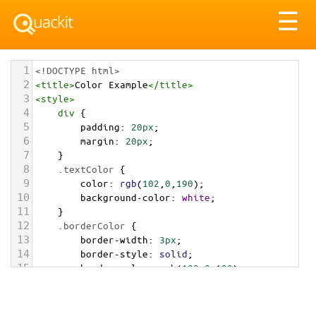
Tog
☰
nav
1
<!DOCTYPE html>
2
<
title
>
Color Example
</
title
>
3
<
style
>
4
div
 {
5
padding
: 
20px
;
6
margin
: 
20px
;
7
    }
8
.textColor
 {
9
color
: 
rgb
(
102
,
0
,
190
);
10
background-color
: 
white
;
11
    }
12
.borderColor
 {
13
border-width
: 
3px
;
14
border-style
: 
solid
;
15
border-color
: 
rgb
(
102
,
0
,
190
);
16
    }
17
.backgroundColor
 {
18
background-color
: 
rgb
(
102
,
0
,
190
);