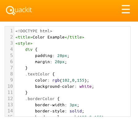
Tog
☰
nav
1
<!DOCTYPE html>
2
<
title
>
Color Example
</
title
>
3
<
style
>
4
div
 {
5
padding
: 
20px
;
6
margin
: 
20px
;
7
    }
8
.textColor
 {
9
color
: 
rgb
(
102
,
0
,
155
);
10
background-color
: 
white
;
11
    }
12
.borderColor
 {
13
border-width
: 
3px
;
14
border-style
: 
solid
;
15
border-color
: 
rgb
(
102
,
0
,
155
);
16
    }
17
.backgroundColor
 {
18
background-color
: 
rgb
(
102
,
0
,
155
);